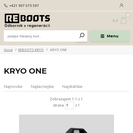
+421 907 573 597
0
0 €
Menu
Úvod
REBOOTS KRYO
KRYO ONE
KRYO ONE
Najnovšie
Najlacnejšie
Najdrahšie
Zobrazujem 1-1 z 1
strana
z 1