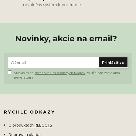
revolučný systém kryoterapie
Novinky, akcie na email?
Prihlásiť sa
Súhlasím so
spracovaním osobných údajov
za účelom zasielania
newslettera.
RÝCHLE ODKAZY
O produktoch REBOOTS
Doprava a platba