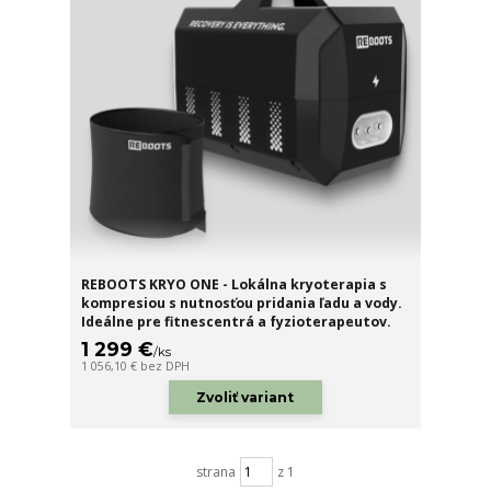
REBOOTS KRYO ONE - Lokálna kryoterapia s
kompresiou s nutnosťou pridania ľadu a vody.
Ideálne pre fitnescentrá a fyzioterapeutov.
1 299 €
/
ks
1 056,10 €
bez DPH
Zvoliť variant
strana
z 1