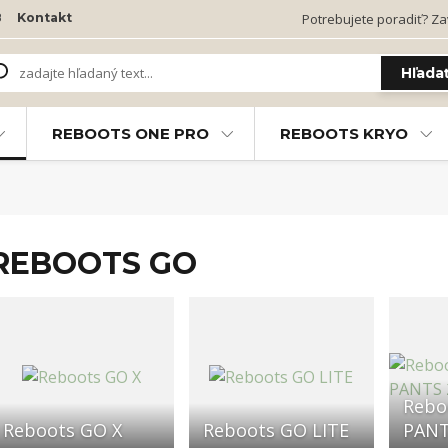
B
Kontakt
Potrebujete poradiť? Zav
Hľada
REBOOTS ONE PRO
REBOOTS KRYO
REBOOTS GO
Rebo
Reboots GO X
Reboots GO LITE
PANT