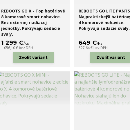
REBOOTS GO X - Top batériové
REBOOTS GO LITE PANTS 
8 komorové smart nohavice.
Najpraktickejší batériov
Bez externej riadiacej
4 komorové nohavice.
jednotky. Pokrývajú sedacie
Pokrývajú sedacie svaly.
svaly.
1 299 €
649 €
/
ks
/
ks
1 056,10 €
bez DPH
527,64 €
bez DPH
Zvoliť variant
Zvoliť variant