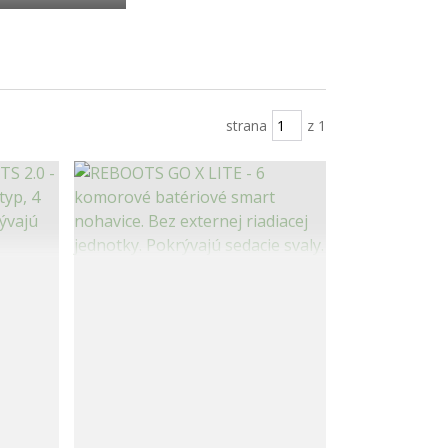
strana
z 1