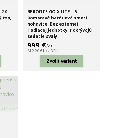
2.0 -
REBOOTS GO X LITE - 6
ý typ,
komorové batériové smart
nohavice. Bez externej
riadiacej jednotky. Pokrývajú
sedacie svaly.
999 €
/
ks
812,20 €
bez DPH
Zvoliť variant