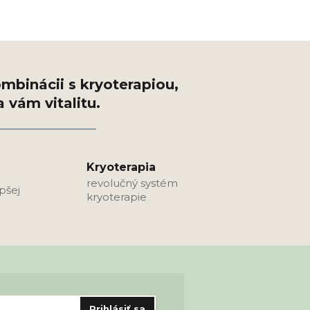
Kryoterapia
revolučný systém
epšej
kryoterapie
Prihlásiť sa