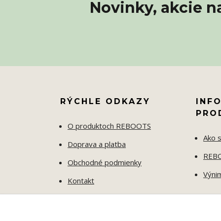
Novinky, akcie n
RÝCHLE ODKAZY
INF
PRO
O produktoch REBOOTS
Ako s
Doprava a platba
REBO
Obchodné podmienky
Výni
Kontakt
Ochrana osobných údajov
ODSTÚPENIE OD ZMLUVY