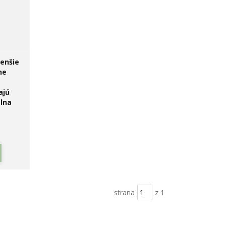
enšie
ne
ajú
lna
strana
z 1