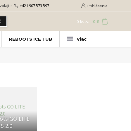
olajte.
+421 907 573 597
Prihlásenie
0
ks
za
0 €
ť
REBOOTS ICE TUB
Viac
ots GO LITE
S 2.0