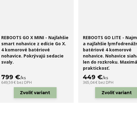
REBOOTS GO X MINI - Najľahšie
REBOOTS GO LITE - Najm
smart nohavice z edície Go X.
a najľahšie lymfodrenáž
4 komorové batériové
batériové 4 komorové
nohavice. Pokrývajú sedacie
nohavice. Nohavice siah
svaly.
len do rozkroku. Maximá
praktickosť.
799 €
449 €
/
ks
/
ks
649,59 €
bez DPH
365,04 €
bez DPH
Zvoliť variant
Zvoliť variant