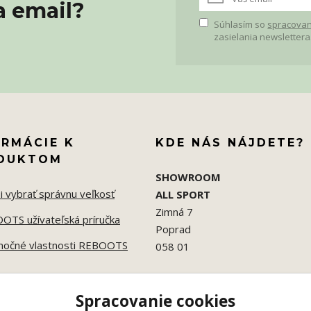
a email?
Súhlasím so
spracovan
zasielania newslettera
ORMÁCIE K
KDE NÁS NÁJDETE?
DUKTOM
SHOWROOM
i vybrať správnu veľkosť
ALL SPORT
Zimná 7
OTS užívateľská príručka
Poprad
močné vlastnosti REBOOTS
058 01
Spracovanie cookies