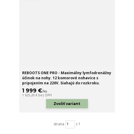
REBOOTS ONE PRO - Maximálny lymfodrenážny
účinok na nohy. 12 komorové nohavice s
pripojením na 220V. Siahajú do rozkroku.
1 999 €
/
ks
1 625,20 €
bez DPH
Zvoliť variant
strana
z 1