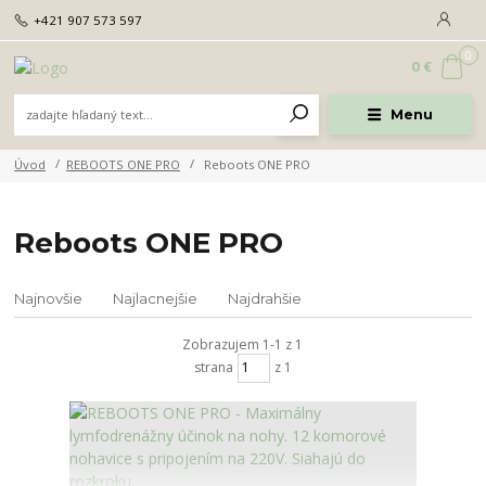
+421 907 573 597
0
0 €
Menu
Úvod
REBOOTS ONE PRO
Reboots ONE PRO
Reboots ONE PRO
Najnovšie
Najlacnejšie
Najdrahšie
Zobrazujem 1-1 z 1
strana
z 1