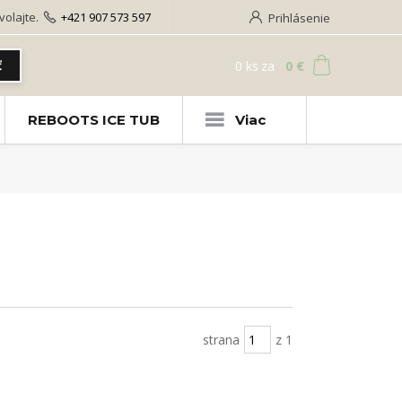
olajte.
+421 907 573 597
Prihlásenie
0
ks
za
0 €
ť
REBOOTS ICE TUB
Viac
strana
z 1