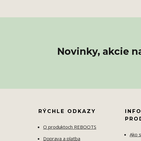
Novinky, akcie n
RÝCHLE ODKAZY
INF
PRO
O produktoch REBOOTS
Ako s
Doprava a platba