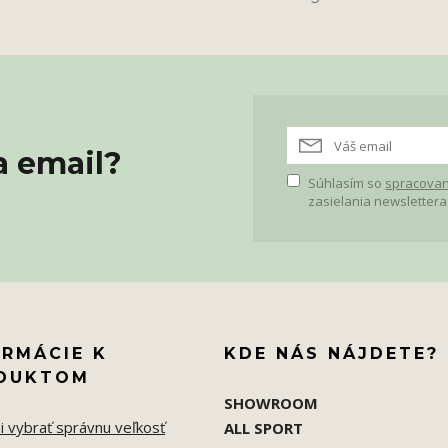
a email?
Súhlasím so
spracovan
zasielania newslettera
ORMÁCIE K
KDE NÁS NÁJDETE?
DUKTOM
SHOWROOM
i vybrať správnu veľkosť
ALL SPORT