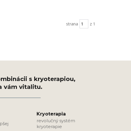
strana
z 1
Kryoterapia
revolučný systém
epšej
kryoterapie