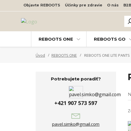
Objavte REBOOTS
Účinky pre zdravie
O nás
B2
REBOOTS ONE
REBOOTS GO
Úvod
REBOOTS ONE
REBOOTS ONE LITE PANTS
Potrebujete poradiť?
N
+421 907 573 597
Z
pavel.simko@gmail.com