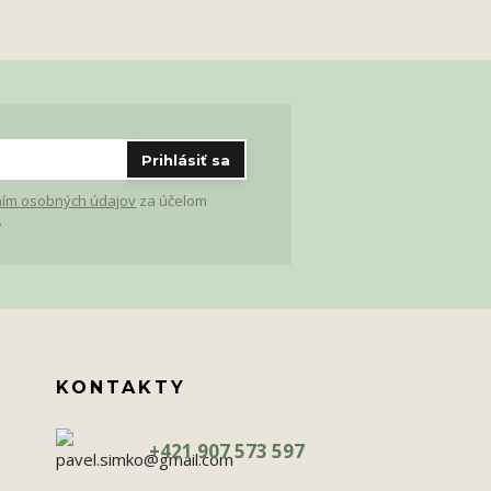
Prihlásiť sa
ím osobných údajov
za účelom
.
KONTAKTY
+421 907 573 597