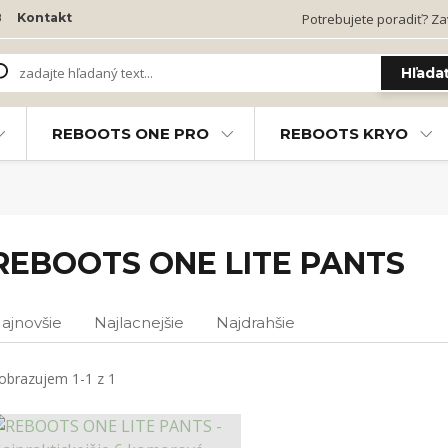
B
Kontakt
Potrebujete poradiť? Zav
Hľada
REBOOTS ONE PRO
REBOOTS KRYO
REBOOTS ONE LITE PANTS
ajnovšie
Najlacnejšie
Najdrahšie
obrazujem 1-1 z 1