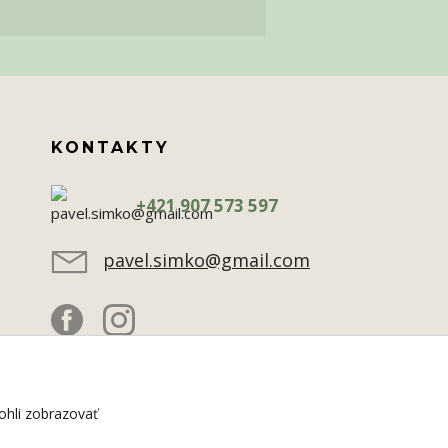
KONTAKTY
+421 907 573 597
pavel.simko@gmail.com
hli zobrazovať