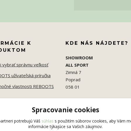
ORMÁCIE K
KDE NÁS NÁJDETE?
DUKTOM
SHOWROOM
i vybrať správnu veľkosť
ALL SPORT
Zimná 7
OTS užívateľská príručka
Poprad
močné vlastnosti REBOOTS
058 01
Spracovanie cookies
artneri potrebujú Váš
súhlas
s použitím súborov cookies, aby Vám mo
informácie týkajúce sa Vašich záujmov.