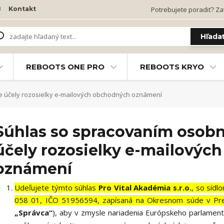
B
Kontakt
Potrebujete poradiť? Zav
Hľada
REBOOTS ONE PRO
REBOOTS KRYO
 účely rozosielky e-mailových obchodných oznámení
Súhlas so spracovaním osobn
účely rozosielky e-mailovýc
oznámení
Udeľujete týmto súhlas
Pro Vital Akadémia s.r.o.
, so síd
058 01, IČO 51956594, zapísaná na Okresnom súde v Preš
„Správca“
), aby v zmysle nariadenia Európskeho parlament