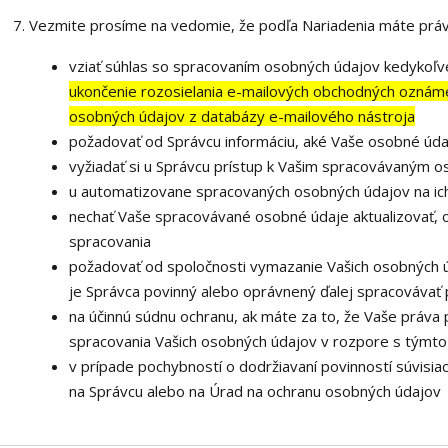
Vezmite prosíme na vedomie, že podľa Nariadenia máte práv
vziať súhlas so spracovaním osobných údajov kedykoľve
ukončenie rozosielania e-mailových obchodných oznámen
osobných údajov z databázy e-mailového nástroja
požadovať od Správcu informáciu, aké Vaše osobné úda
vyžiadať si u Správcu prístup k Vašim spracovávaným 
u automatizovane spracovaných osobných údajov na ich
nechať Vaše spracovávané osobné údaje aktualizovať, 
spracovania
požadovať od spoločnosti vymazanie Vašich osobných ú
je Správca povinný alebo oprávnený ďalej spracovávať 
na účinnú súdnu ochranu, ak máte za to, že Vaše práva 
spracovania Vašich osobných údajov v rozpore s týmt
v prípade pochybností o dodržiavaní povinností súvisia
na Správcu alebo na Úrad na ochranu osobných údajov