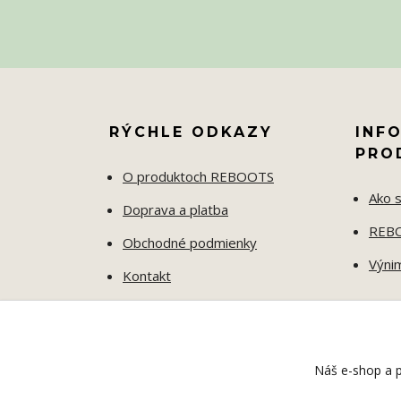
RÝCHLE ODKAZY
INF
PRO
O produktoch REBOOTS
Ako s
Doprava a platba
REBO
Obchodné podmienky
Výni
Kontakt
Ochrana osobných údajov
ODSTÚPENIE OD ZMLUVY
Náš e-shop a p