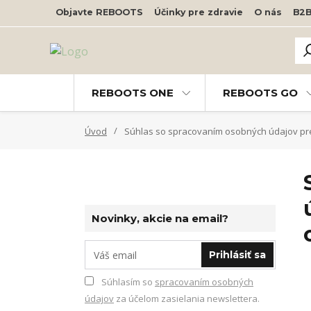
Objavte REBOOTS
Účinky pre zdravie
O nás
B2
REBOOTS ONE
REBOOTS GO
Úvod
Súhlas so spracovaním osobných údajov pre
Novinky, akcie na email?
Prihlásiť sa
Súhlasím so
spracovaním osobných
údajov
za účelom zasielania newslettera.