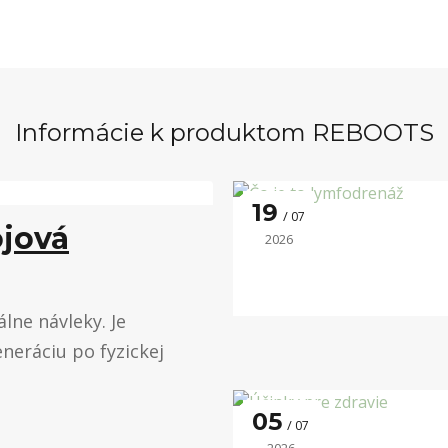
Informácie k produktom REBOOTS
19
07
ojová
2026
lne návleky. Je
eneráciu po fyzickej
05
07