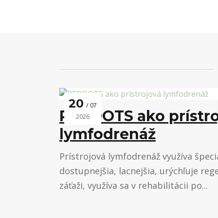
20
07
REBOOTS ako prístr
2026
lymfodrenáž
Prístrojová lymfodrenáž využíva špeciá
dostupnejšia, lacnejšia, urýchľuje reg
záťaži, využíva sa v rehabilitácii po...