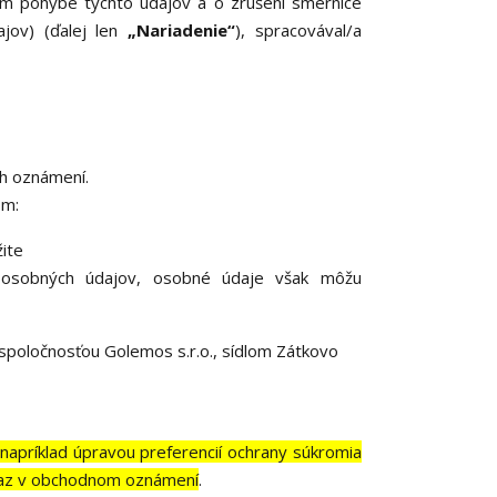
om pohybe týchto údajov a o zrušení smernice
jov) (ďalej len
„Nariadenie“
), spracovával/a
ch oznámení.
om:
ite
 osobných údajov, osobné údaje však môžu
poločnosťou Golemos s.r.o., sídlom Zátkovo
o
napríklad úpravou preferencií ochrany súkromia
odkaz v obchodnom oznámení
.