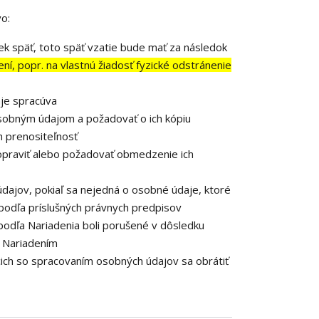
o:
k späť, toto späť vzatie bude mať za následok
í, popr. na vlastnú žiadosť fyzické odstránenie
je spracúva
osobným údajom a požadovať o ich kópiu
 prenositeľnosť
opraviť alebo požadovať obmedzenie ich
dajov, pokiaľ sa nejedná o osobné údaje, ktoré
podľa príslušných právnych predpisov
podľa Nariadenia boli porušené v dôsledku
o Nariadením
cich so spracovaním osobných údajov sa obrátiť