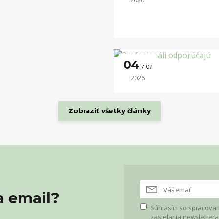
2026
04
07
2026
Zobraziť všetky články
a email?
Súhlasím so
spracovan
zasielania newslettera