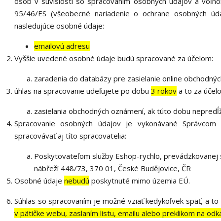
osôb v súvislosti so spracovaním osobných údajov a voľn
95/46/ES (všeobecné nariadenie o ochrane osobných úda
nasledujúce osobné údaje:
emailovú adresu
Vyššie uvedené osobné údaje budú spracované za účelom:
zaradenia do databázy pre zasielanie online obchodný
úhlas na spracovanie udeľujete po dobu
3 rokov
a to za účel
zasielania obchodných oznámení, ak túto dobu nepredĺž
Spracovanie osobných údajov je vykonávané Správcom
spracovávať aj títo spracovatelia:
Poskytovateľom služby Eshop-rychlo, prevádzkovanej s
nábřeží 448/73, 370 01, České Budějovice, ČR
Osobné údaje
nebudú
poskytnuté mimo územia EÚ.
Súhlas so spracovaním je možné vziať kedykoľvek späť, a t
v pätičke webu, zaslaním listu, emailu alebo preklikom na 