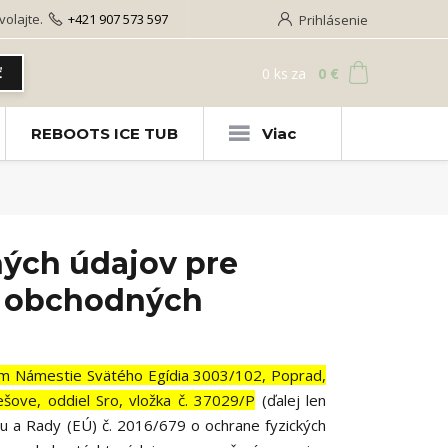
olajte.
+421 907 573 597
Prihlásenie
0
ks
za
0 €
ť
REBOOTS ICE TUB
Viac
ých údajov pre
h obchodných
lom Námestie Svätého Egídia 3003/102, Poprad,
ove, oddiel Sro, vložka č. 37029/P
(ďalej len
u a Rady (EÚ) č. 2016/679 o ochrane fyzických