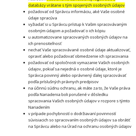
databázy vrátane s tým spojených osobných údajov
požadovať od Správcu informáciu, aké Vaše osobné
údaje spracúva
vyžiadať si u Správcu prístup k Vašim spracovávaným
osobným údajom a požadovať o ich kópiu
u automatizovane spracovaných osobných údajov na
ich prenositeľnosť
nechať Vaše spracovávané osobné údaje aktualizovať,
opraviť alebo požadovať obmedzenie ich spracovania
požadovať od spoločnosti vymazanie Vašich osobných
údajov, pokiaľ sa nejedná o osobné údaje, ktoré je
Správca povinný alebo oprávnený ďalej spracovávať
podľa príslušných právnych predpisov
na účinnú súdnu ochranu, ak máte za to, že Vaše práva
podľa Nariadenia boli porušené v dôsledku
spracovania Vašich osobných údajov v rozpore s týmto
Nariadením
v prípade pochybností o dodržiavaní povinností
súvisiacich so spracovaním osobných údajov sa obrátiť
na Správcu alebo na Úrad na ochranu osobných údajov