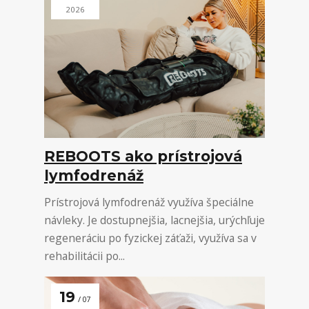
2026
REBOOTS ako prístrojová
lymfodrenáž
Prístrojová lymfodrenáž využíva špeciálne
návleky. Je dostupnejšia, lacnejšia, urýchľuje
regeneráciu po fyzickej záťaži, využíva sa v
rehabilitácii po...
19
07