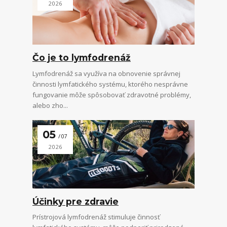
2026
Čo je to lymfodrenáž
Lymfodrenáž sa využíva na obnovenie správnej
činnosti lymfatického systému, ktorého nesprávne
fungovanie môže spôsobovať zdravotné problémy,
alebo zho...
05
07
2026
Účinky pre zdravie
Prístrojová lymfodrenáž stimuluje činnosť