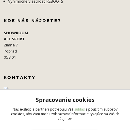
Výnimočné vlastnosti REBOOTS
KDE NÁS NÁJDETE?
SHOWROOM
ALL SPORT
Zimná 7
Poprad
058 01
KONTAKTY
+421 907 573 597
Spracovanie cookies
pavel.simko@gmail.com
Náš e-shop a partneri potrebujú Váš
súhlas
s použitím súborov
cookies, aby Vám mohli zobrazovať informácie týkajúce sa Vašich
záujmov.