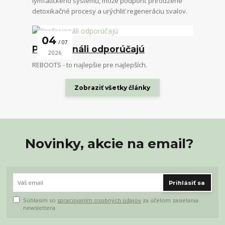
lymfatického systému, môže podporiť prirodzené
detoxikačné procesy a urýchliť regeneráciu svalov.
04
07
Profesionáli odporúčajú
2026
REBOOTS - to najlepšie pre najlepších.
Zobraziť všetky články
Novinky, akcie na email?
Prihlásiť sa
Súhlasím so
spracovaním osobných údajov
za účelom zasielania
newslettera.