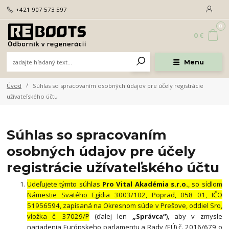
+421 907 573 597
0
0 €
Menu
Úvod
Súhlas so spracovaním osobných údajov pre účely registrácie
užívateľského účtu
Súhlas so spracovaním
osobných údajov pre účely
registrácie užívateľského účtu
Udeľujete týmto súhlas
Pro Vital Akadémia s.r.o.
, so sídlom
Námestie Svätého Egídia 3003/102, Poprad, 058 01, IČO
51956594, zapísaná na Okresnom súde v Prešove, oddiel Sro,
vložka č. 37029/P
(ďalej len
„Správca“
), aby v zmysle
nariadenia Európskeho parlamentu a Rady (EÚ) č. 2016/679 o