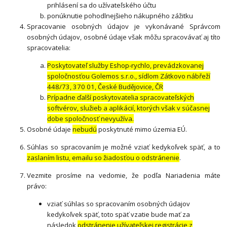
prihlásení sa do užívateľského účtu
ponúknutie pohodlnejšieho nákupného zážitku
Spracovanie osobných údajov je vykonávané Správcom
osobných údajov, osobné údaje však môžu spracovávať aj títo
spracovatelia:
Poskytovateľ služby Eshop-rychlo, prevádzkovanej
spoločnosťou Golemos s.r.o., sídlom Zátkovo nábřeží
448/73, 370 01, České Budějovice, ČR
Prípadne ďalší poskytovatelia spracovateľských
softvérov, služieb a aplikácií, ktorých však v súčasnej
dobe spoločnosť nevyužíva.
Osobné údaje
nebudú
poskytnuté mimo územia EÚ.
Súhlas so spracovaním je možné vziať kedykoľvek späť, a to
zaslaním listu, emailu so žiadosťou o odstránenie
.
Vezmite prosíme na vedomie, že podľa Nariadenia máte
právo:
vziať súhlas so spracovaním osobných údajov
kedykoľvek späť, toto späť vzatie bude mať za
následok
odstránenie užívateľskej registrácie z