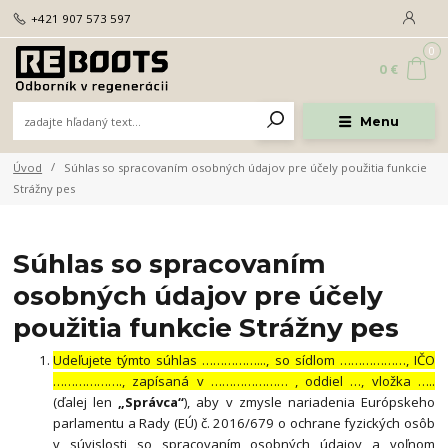
+421 907 573 597
0
0 €
Menu
Úvod
Súhlas so spracovaním osobných údajov pre účely použitia funkcie
Strážny pes
Súhlas so spracovaním
osobných údajov pre účely
použitia funkcie Strážny pes
Udeľujete týmto súhlas ……………..., so sídlom ………………, IČO
………………., zapísaná v ………………… , oddiel …, vložka …..
(ďalej len
„Správca“
), aby v zmysle nariadenia Európskeho
parlamentu a Rady (EÚ) č. 2016/679 o ochrane fyzických osôb
v súvislosti so spracovaním osobných údajov a voľnom