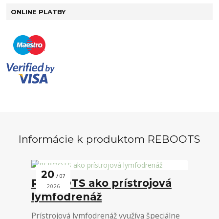
ONLINE PLATBY
Informácie k produktom REBOOTS
20
07
REBOOTS ako prístrojová
2026
lymfodrenáž
Prístrojová lymfodrenáž využíva špeciálne