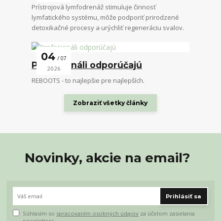
Prístrojová lymfodrenáž stimuluje činnosť
lymfatického systému, môže podporiť prirodzené
detoxikačné procesy a urýchliť regeneráciu svalov.
04
07
Profesionáli odporúčajú
2026
REBOOTS - to najlepšie pre najlepších.
Zobraziť všetky články
Novinky, akcie na email?
Prihlásiť sa
Súhlasím so
spracovaním osobných údajov
za účelom zasielania
newslettera.