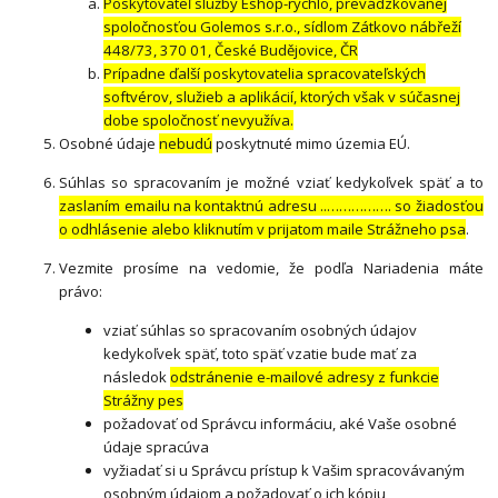
Poskytovateľ služby Eshop-rychlo, prevádzkovanej
spoločnosťou Golemos s.r.o., sídlom Zátkovo nábřeží
448/73, 370 01, České Budějovice, ČR
Prípadne ďalší poskytovatelia spracovateľských
softvérov, služieb a aplikácií, ktorých však v súčasnej
dobe spoločnosť nevyužíva.
Osobné údaje
nebudú
poskytnuté mimo územia EÚ.
Súhlas so spracovaním je možné vziať kedykoľvek späť a to
zaslaním emailu na kontaktnú adresu ..……………. so žiadosťou
o odhlásenie alebo kliknutím v prijatom maile Strážneho psa
.
Vezmite prosíme na vedomie, že podľa Nariadenia máte
právo:
vziať súhlas so spracovaním osobných údajov
kedykoľvek späť, toto späť vzatie bude mať za
následok
odstránenie e-mailové adresy z funkcie
Strážny pes
požadovať od Správcu informáciu, aké Vaše osobné
údaje spracúva
vyžiadať si u Správcu prístup k Vašim spracovávaným
osobným údajom a požadovať o ich kópiu