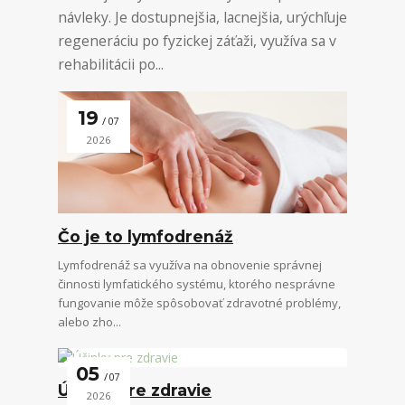
návleky. Je dostupnejšia, lacnejšia, urýchľuje
regeneráciu po fyzickej záťaži, využíva sa v
rehabilitácii po...
19
07
2026
Čo je to lymfodrenáž
Lymfodrenáž sa využíva na obnovenie správnej
činnosti lymfatického systému, ktorého nesprávne
fungovanie môže spôsobovať zdravotné problémy,
alebo zho...
05
07
Účinky pre zdravie
2026