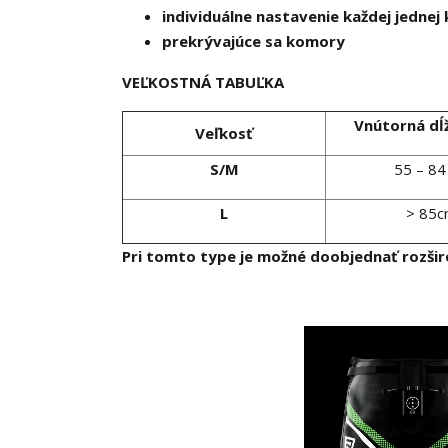
individuálne nastavenie každej jedne
prekrývajúce sa komory
VEĽKOSTNÁ TABUĽKA
Vnútorná dĺ
Veľkosť
S/M
55 – 84
L
> 85
Pri tomto type je možné doobjednať rozširo