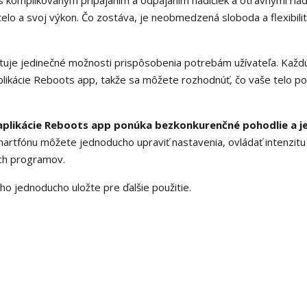
s komplikovaným pripájaním a odpájaním hadičiek a otravnými riad
elo a svoj výkon. Čo zostáva, je neobmedzená sloboda a flexibili
ytuje jedinečné možnosti prispôsobenia potrebám užívateľa. Kaž
plikácie Reboots app, takže sa môžete rozhodnúť, čo vaše telo p
plikácie Reboots app ponúka bezkonkurenčné pohodlie a j
rtfónu môžete jednoducho upraviť nastavenia, ovládať intenzitu
ých programov.
ho jednoducho uložte pre ďalšie použitie.