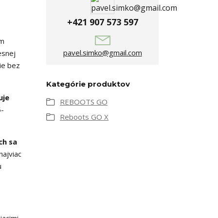
+421 907 573 597
ém
pavel.simko@gmail.com
esnej
ie bez
Kategórie produktov
uje
REBOOTS GO
5-
Reboots GO X
ch sa
najviac
u