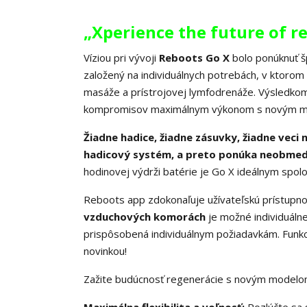
„Xperience the future of r
Víziou pri vývoji
Reboots Go X
bolo ponúknuť š
založený na individuálnych potrebách, v ktorom
masáže a prístrojovej lymfodrenáže. Výsledko
kompromisov maximálnym výkonom s novým m
Žiadne hadice, žiadne zásuvky, žiadne veci
hadicový systém, a preto ponúka neobmedze
hodinovej výdrži batérie je Go X ideálnym spo
Reboots app zdokonaľuje užívateľskú prístupn
vzduchových komorách
je možné individuáln
prispôsobená individuálnym požiadavkám. Funkc
novinkou!
Zažite budúcnosť regenerácie s nový