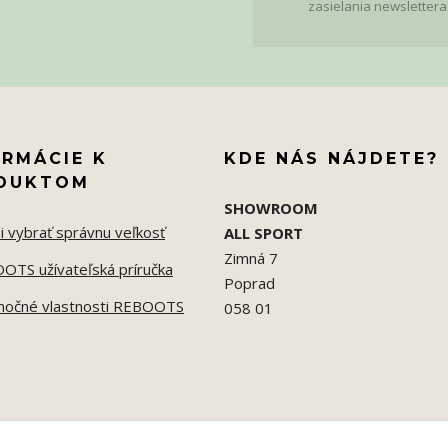
zasielania newslettera
ORMÁCIE K
KDE NÁS NÁJDETE?
DUKTOM
SHOWROOM
i vybrať správnu veľkosť
ALL SPORT
Zimná 7
OTS užívateľská príručka
Poprad
močné vlastnosti REBOOTS
058 01