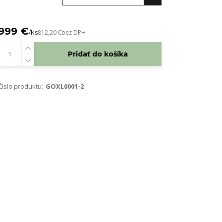
999 €
/
ks
812,20 €
bez DPH
Pridať do košíka
Číslo produktu:
GOXL0001-2