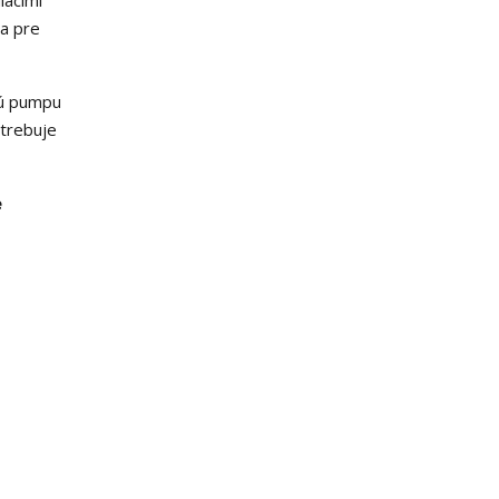
iacimi
ta pre
dú pumpu
otrebuje
e