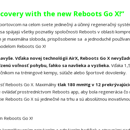
ecovery with the new Reboots Go X!“
portovcom na celom svete jedinečný a účinný regeneračný syst
 sa spájajú všetky poznatky spoločnosti Reboots v oblasti kompr
m je maximálna sloboda, prispôsobenie sa a jednoduché používan
odelom Reboots Go X!
 navyše. Vďaka novej technológii AirX, Reboots Go X nevyžad
nú voľnosť pohybu, ľahko sa navlieka a vyzlieka.
Vďaka 1,
ločníkom na tréningové kempy, súťaže alebo športové dovolenky.
osť Reboots Go X. Maximálny
tlak 180 mmHg v 12 prekrývajúci
e ovládať prostredníctvom Reboots app, aby bola regenerácia čo 
ie Reboots Go X sú jedinečné na trhu a sú absolútnou inovatívno
m modelom Reboots Go X!