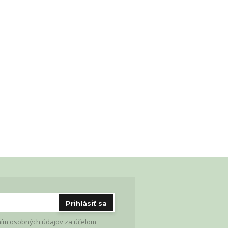
Prihlásiť sa
ím osobných údajov
za účelom