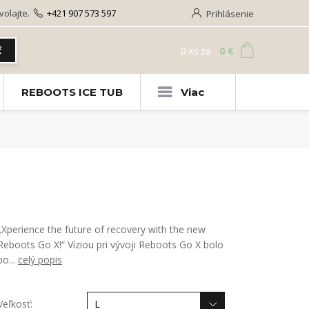
olajte.
+421 907 573 597
Prihlásenie
0
ks
za
0 €
ť
REBOOTS ICE TUB
Viac
„Xperience the future of recovery with the new
Reboots Go X!“ Víziou pri vývoji Reboots Go X bolo
po...
celý popis
Veľkosť: