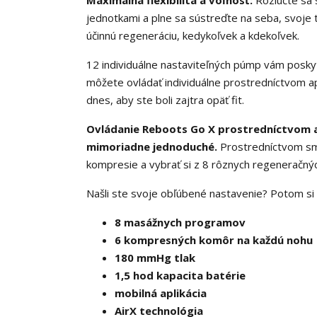
Maximálna flexibilita a voľnosť:
Rozlúčte sa 
jednotkami a plne sa sústreďte na seba, svoje t
účinnú regeneráciu, kedykoľvek a kdekoľvek.
12 individuálne nastaviteľných púmp vám posk
môžete ovládať individuálne prostredníctvom a
dnes, aby ste boli zajtra opäť fit.
Ovládanie Reboots Go X prostredníctvom a
mimoriadne jednoduché.
Prostredníctvom sma
kompresie a vybrať si z 8 rôznych regeneračn
Našli ste svoje obľúbené nastavenie? Potom si 
8 masážnych programov
6 kompresných komôr na každú nohu
180 mmHg tlak
1,5 hod kapacita batérie
mobilná aplikácia
AirX technológia