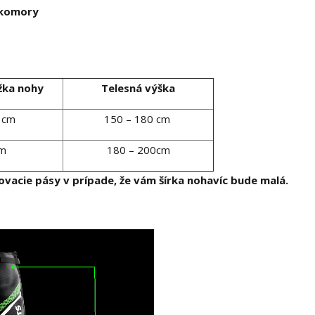
j komory
žka nohy
Telesná výška
 cm
150 – 180 cm
cm
180 – 200cm
vacie pásy v prípade, že vám šírka nohavíc bude malá.