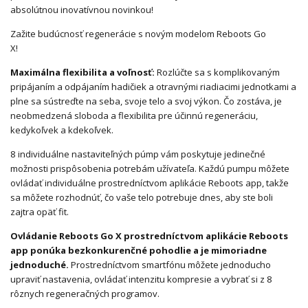
absolútnou inovatívnou novinkou!
Zažite budúcnosť regenerácie s novým modelom Reboots Go
X!
Maximálna flexibilita a voľnosť:
Rozlúčte sa s komplikovaným
pripájaním a odpájaním hadičiek a otravnými riadiacimi jednotkami a
plne sa sústreďte na seba, svoje telo a svoj výkon. Čo zostáva, je
neobmedzená sloboda a flexibilita pre účinnú regeneráciu,
kedykoľvek a kdekoľvek.
8 individuálne nastaviteľných púmp vám poskytuje jedinečné
možnosti prispôsobenia potrebám užívateľa. Každú pumpu môžete
ovládať individuálne prostredníctvom aplikácie Reboots app, takže
sa môžete rozhodnúť, čo vaše telo potrebuje dnes, aby ste boli
zajtra opäť fit.
Ovládanie Reboots Go X prostredníctvom aplikácie Reboots
app ponúka bezkonkurenčné pohodlie a je mimoriadne
jednoduché.
Prostredníctvom smartfónu môžete jednoducho
upraviť nastavenia, ovládať intenzitu kompresie a vybrať si z 8
rôznych regeneračných programov.