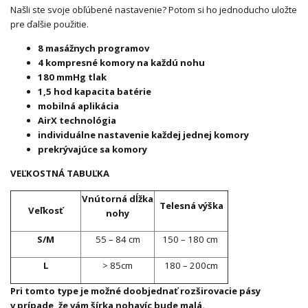
Našli ste svoje obľúbené nastavenie? Potom si ho jednoducho uložte
pre ďalšie použitie.
8 masážnych programov
4 kompresné komory na každú nohu
180 mmHg tlak
1,5 hod kapacita batérie
mobilná aplikácia
AirX technológia
individuálne nastavenie každej jednej komory
prekrývajúce sa komory
VEĽKOSTNÁ TABUĽKA
Vnútorná dĺžka
Telesná výška
Veľkosť
nohy
S/M
55 – 84 cm
150 – 180 cm
L
> 85cm
180 – 200cm
Pri tomto type je možné doobjednať rozširovacie pásy
v prípade, že vám šírka nohavíc bude malá.