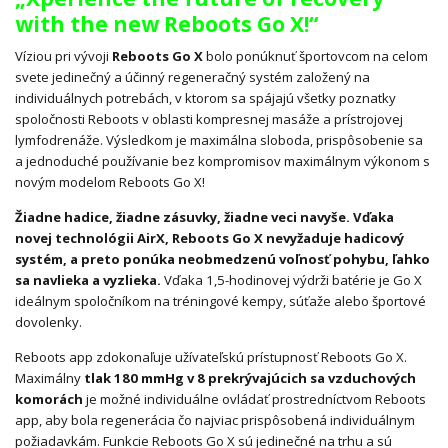
with the new Reboots Go X!“
Víziou pri vývoji
Reboots Go X
bolo ponúknuť športovcom na celom
svete jedinečný a účinný regeneračný systém založený na
individuálnych potrebách, v ktorom sa spájajú všetky poznatky
spoločnosti Reboots v oblasti kompresnej masáže a prístrojovej
lymfodrenáže. Výsledkom je maximálna sloboda, prispôsobenie sa
a jednoduché používanie bez kompromisov maximálnym výkonom s
novým modelom Reboots Go X!
Žiadne hadice, žiadne zásuvky, žiadne veci navyše. Vďaka
novej technológii AirX, Reboots Go X nevyžaduje hadicový
systém, a preto ponúka neobmedzenú voľnosť pohybu, ľahko
sa navlieka a vyzlieka.
Vďaka 1,5-hodinovej výdrži batérie je Go X
ideálnym spoločníkom na tréningové kempy, súťaže alebo športové
dovolenky.
Reboots app zdokonaľuje užívateľskú prístupnosť Reboots Go X.
Maximálny
tlak 180 mmHg v 8 prekrývajúcich sa vzduchových
komorách
je možné individuálne ovládať prostredníctvom Reboots
app, aby bola regenerácia čo najviac prispôsobená individuálnym
požiadavkám. Funkcie Reboots Go X sú jedinečné na trhu a sú