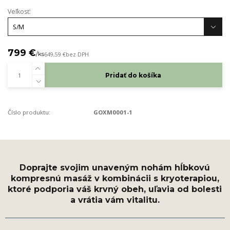
Veľkosť:
799 €
/
ks
649,59 €
bez DPH
Pridať do košíka
Číslo produktu:
GOXM0001-1