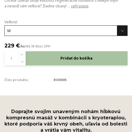
Chcete zdieľať svoje Reboots regeneračné nohavice s niekým iným
a nesedí vám veľkosť? Žiadne obavy! ...
celý popis
Veľkosť:
229 €
/
ks
186,18 €
bez DPH
Pridať do košíka
Číslo produktu:
RO0005