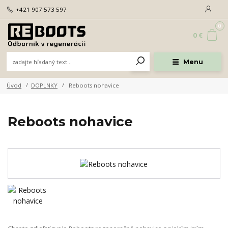
+421 907 573 597
0
0 €
Menu
Úvod
DOPLNKY
Reboots nohavice
Reboots nohavice