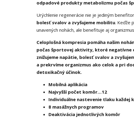
odpadové produkty metabolizmu počas š
Urýchlenie regenerácie nie je jediným benefi
bolesť svalov a zvyšujeme mobilitu
. Keďže 
unavených nohách, ale benefituje aj organizmus
Celoplošná kompresia pomáha našim nohá
počas športovej aktivity, ktoré negatívne
znižujeme napätie, bolesť svalov a zvyšuj
a prekrvíme organizmus ako celok a pri do
detoxikačný účinok.
Mobilná aplikácia
Najvyšší počet komôr…12
Individuálne nastevenie tlaku každej
8 masážnych programov
Deaktivácia jednotlivých komôr