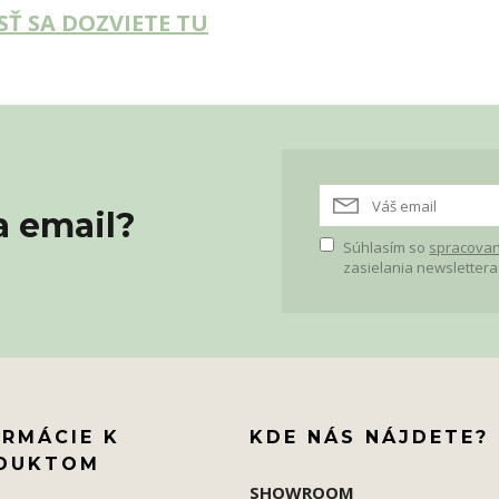
SŤ SA DOZVIETE TU
a email?
Súhlasím so
spracovan
zasielania newslettera
ORMÁCIE K
KDE NÁS NÁJDETE?
DUKTOM
SHOWROOM