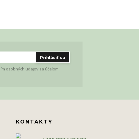
Prihlásiť sa
ím osobných údajov
za účelom
.
KONTAKTY