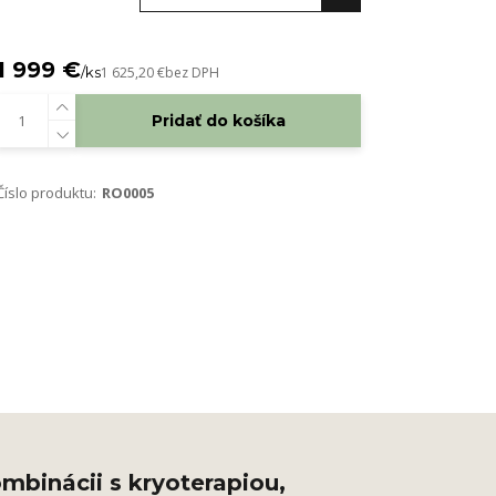
1 999 €
/
ks
1 625,20 €
bez DPH
Pridať do košíka
Číslo produktu:
RO0005