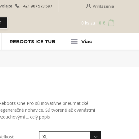
olajte.
+421 907 573 597
Prihlásenie
0
ks
za
0 €
ť
REBOOTS ICE TUB
Viac
Reboots One Pro sú inovatívne pneumatické
regeneračné nohavice. Sú tvorené až dvanástmi
vzduchovými ...
celý popis
Veľkosť: