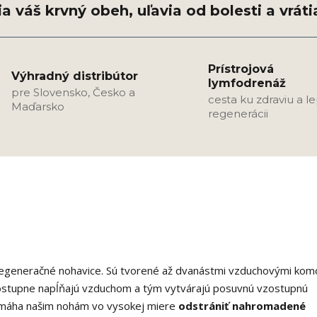
Prístrojová
Výhradný distribútor
lymfodrenáž
pre Slovensko, Česko a
cesta ku zdraviu a l
Maďarsko
regenerácii
regeneračné nohavice. Sú tvorené až dvanástmi vzduchovými kom
postupne napĺňajú vzduchom a tým vytvárajú posuvnú vzostupnú
omáha našim nohám vo vysokej miere
odstrániť nahromadené