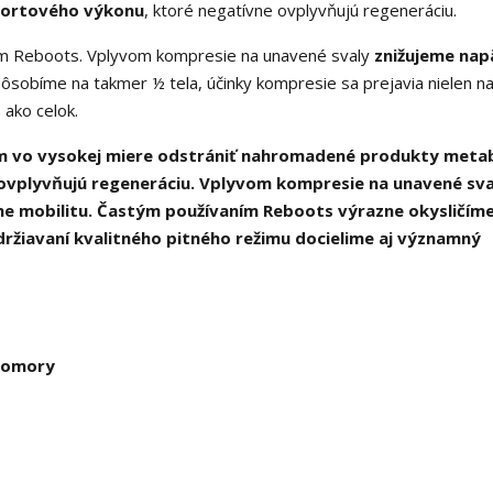
portového výkonu
, ktoré negatívne ovplyvňujú regeneráciu.
tom Reboots. Vplyvom kompresie na unavené svaly
znižujeme nap
pôsobíme na takmer ½ tela, účinky kompresie sa prejavia nielen n
 ako celok.
m vo vysokej miere odstrániť nahromadené produkty meta
 ovplyvňujú regeneráciu. Vplyvom kompresie na unavené sva
eme mobilitu. Častým používaním Reboots výrazne okysličím
držiavaní kvalitného pitného režimu docielime aj významný
 komory