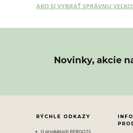
AKO SI VYBRAŤ SPRÁVNU VEĽKO
Novinky, akcie n
RÝCHLE ODKAZY
INF
PRO
O produktoch REBOOTS