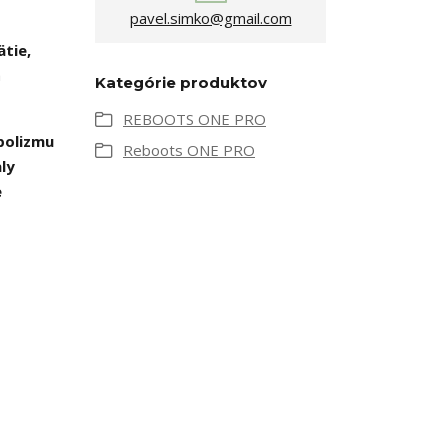
pavel.simko@gmail.com
ätie,
a
Kategórie produktov
REBOOTS ONE PRO
bolizmu
Reboots ONE PRO
ly
e