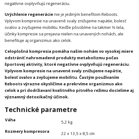
negatívne ovplyvňujú regeneráciu.
Urýchlenie regenerácie
nie je jediným benefitom Reboots.
Vplyvom kompresie na unavené svaly znižujeme napätie, bolesť
svalov a zvyšujeme mobilitu. Keďže pôsobíme na takmer ½ tela,
účinky kompresie sa prejavia nielen na unavených nohách, ale
benefituje aj organizmus ako celok.
Celoplošná kompresia pomáha našim nohám vo vysokej miere
odstrániť nahromadené produkty metabolizmu počas
športovej aktivity, ktoré negatívne ovplyvňujú regeneráciu.
Vplyvom kompresie na unavené svaly znižujeme napätie,
bolesť svalov a zvyšujeme mobilitu. Častým používaním
Reboots výrazne okysličíme a prekrvíme organizmus ako
celok a pri dodržiavaní kvalitného pitného režimu docielime aj
významný detoxikačný účinok.
Technické parametre
Váha
5,2 kg
Rozmery kompresora
22 x 13,5 x 8,5 cm