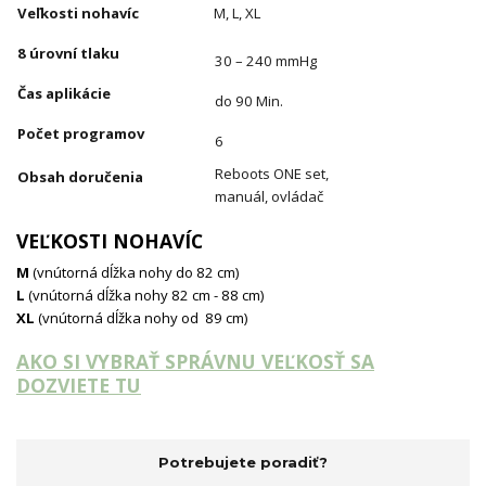
Veľkosti nohavíc
M, L,
XL
8 úrovní tlaku
30 – 240 mmHg
Čas aplikácie
do 90 Min.
Počet programov
6
Reboots ONE set,
Obsah doručenia
manuál, ovládač
VEĽKOSTI NOHAVÍC
M
(vnútorná dĺžka nohy do 82 cm)
L
(vnútorná dĺžka nohy 82 cm - 88 cm)
XL
(vnútorná dĺžka nohy od 89 cm)
AKO SI VYBRAŤ SPRÁVNU VEĽKOSŤ SA
DOZVIETE TU
Potrebujete poradiť?