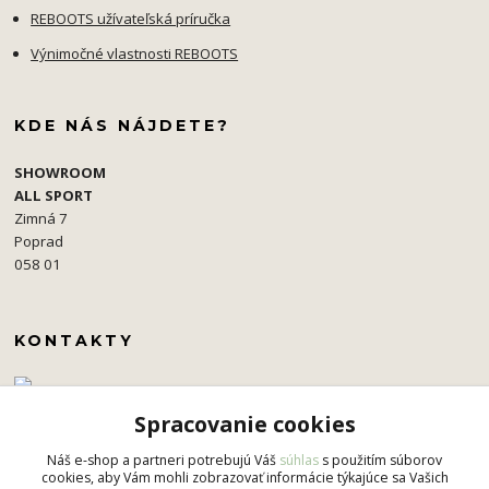
REBOOTS užívateľská príručka
Výnimočné vlastnosti REBOOTS
KDE NÁS NÁJDETE?
SHOWROOM
ALL SPORT
Zimná 7
Poprad
058 01
KONTAKTY
+421 907 573 597
Spracovanie cookies
pavel.simko@gmail.com
Náš e-shop a partneri potrebujú Váš
súhlas
s použitím súborov
cookies, aby Vám mohli zobrazovať informácie týkajúce sa Vašich