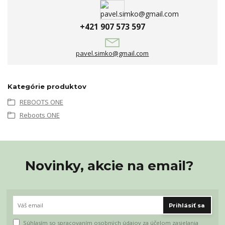
+421 907 573 597
pavel.simko@gmail.com
Kategórie produktov
REBOOTS ONE
Reboots ONE
Novinky, akcie na email?
Prihlásiť sa
Súhlasím so
spracovaním osobných údajov
za účelom zasielania