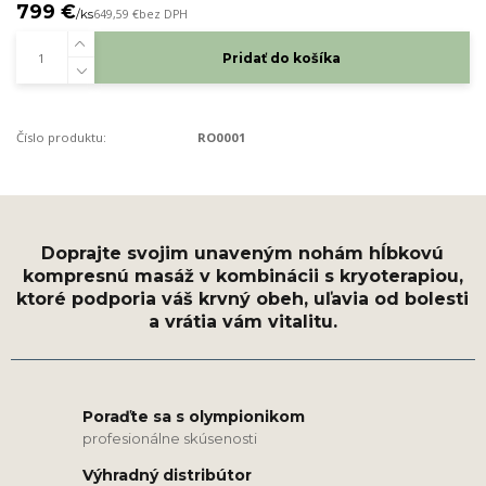
799 €
/
ks
649,59 €
bez DPH
Pridať do košíka
Číslo produktu:
RO0001
Poraďte sa s olympionikom
profesionálne skúsenosti
Výhradný distribútor